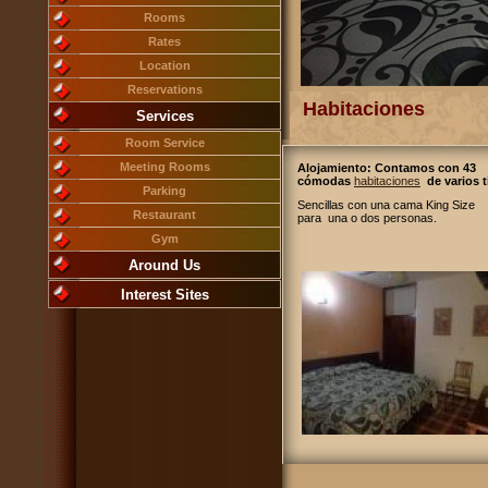
Rooms
Rates
Location
Reservations
Habitaciones
Services
Room Service
Meeting Rooms
Alojamiento: Contamos con 43
cómodas
habitaciones
de varios t
Parking
Sencillas con una cama King Size
Restaurant
para una o dos personas.
Gym
Around Us
Interest Sites